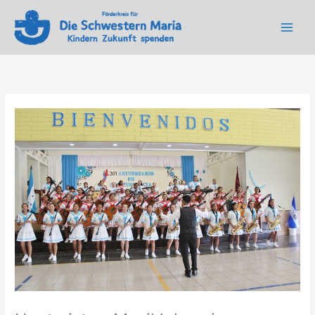
Main
Men